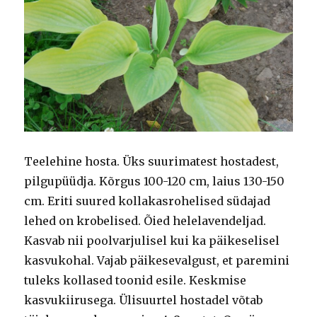
Teelehine hosta. Üks suurimatest hostadest,
pilgupüüdja. Kõrgus 100-120 cm, laius 130-150
cm. Eriti suured kollakasrohelised südajad
lehed on krobelised. Õied helelavendeljad.
Kasvab nii poolvarjulisel kui ka päikeselisel
kasvukohal. V
ajab päikesevalgust, et paremini
tuleks kollased toonid esile.
Keskmise
kasvukiirusega. Ülisuurtel hostadel võtab