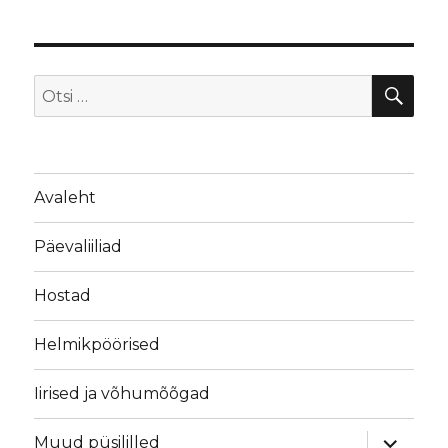
OTS
Otsi:
Avaleht
Päevaliiliad
Hostad
Helmikpöörised
Iirised ja võhumõõgad
laienda
Muud püsililled