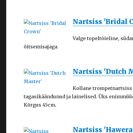
Nartsiss 'Bridal
Valge topeltõieline, süd
õitsemisajaga.
Nartsiss 'Dutch 
Kollane trompetnartsiss 
tagasikäändunud ja lainelised. Üks enimmüüdu
Kõrgus 45cm.
Nartsiss 'Hawera