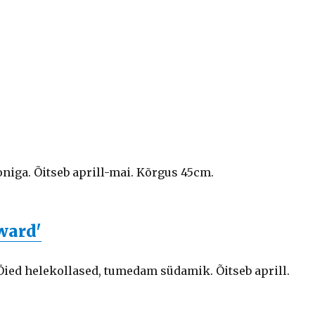
oniga. Õitseb aprill-mai. Kõrgus 45cm.
ward'
Õied helekollased, tumedam südamik. Õitseb aprill.