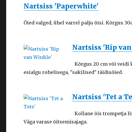
Nartsiss 'Paperwhite'
Õied valged, ühel varrel palju õisi. Kõrgus 30
Nartsiss 'Rip va
Kõrgus 20 cm või veidi 
esialgu rohelisega, "sakilised" täidisõied.
Nartsiss 'Tet a Te
Kollane õis trompetja li
Väga varase õitsemisajaga.