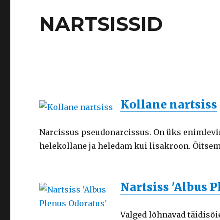
NARTSISSID
Kollane nartsiss
Narcissus pseudonarcissus. On üks enimlevin
helekollane ja heledam kui lisakroon. Õitse
Nartsiss 'Albus 
Valged lõhnavad täidisõie