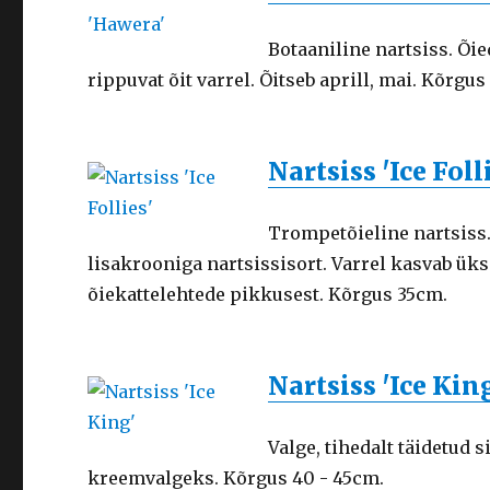
Botaaniline nartsiss. Õi
rippuvat õit varrel. Õitseb aprill, mai. Kõrgu
Nartsiss 'Ice Foll
Trompetõieline nartsiss. 
lisakrooniga nartsissisort. Varrel kasvab ük
õiekattelehtede pikkusest. Kõrgus 35cm.
Nartsiss 'Ice Kin
Valge, tihedalt täidetud 
kreemvalgeks. Kõrgus 40 - 45cm.