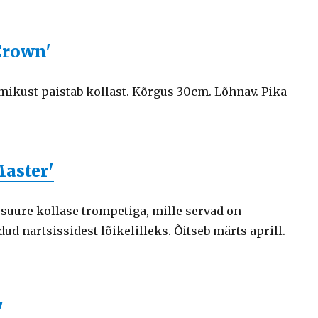
 Crown'
amikust paistab kollast. Kõrgus 30cm. Lõhnav. Pika
Master'
suure kollase trompetiga, mille servad on
d nartsissidest lõikelilleks. Õitseb märts aprill.
'