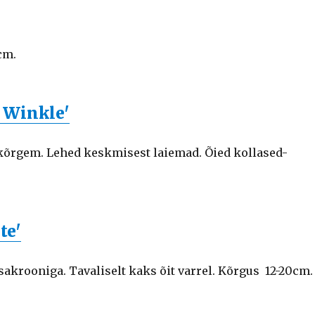
cm.
n Winkle'
kõrgem. Lehed keskmisest laiemad. Õied kollased-
te'
sakrooniga. Tavaliselt kaks õit varrel. Kõrgus 12-20cm.