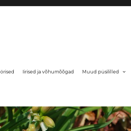
örised
Iirised ja võhumõõgad
Muud püsililled