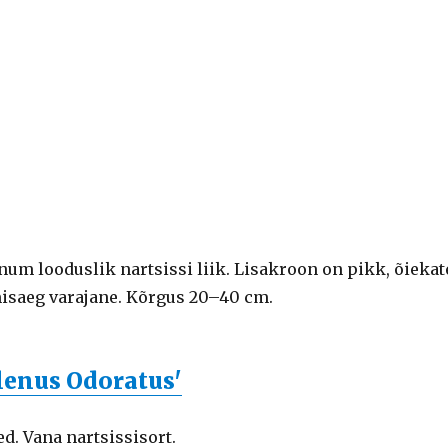
um looduslik nartsissi liik. Lisakroon on pikk, õiekat
misaeg varajane. Kõrgus 20–40 cm.
Plenus Odoratus'
d. Vana nartsissisort.