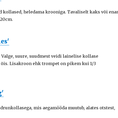
ed kollased, heledama krooniga. Tavaliselt kaks või en
s 20cm.
ies'
Valge, suure, suudmest veidi lainelise kollase
s õis. Lisakroon ehk trompet on pikem kui 1/3
g'
sidrunkollasega, mis aegamööda muutub, alates otstest,