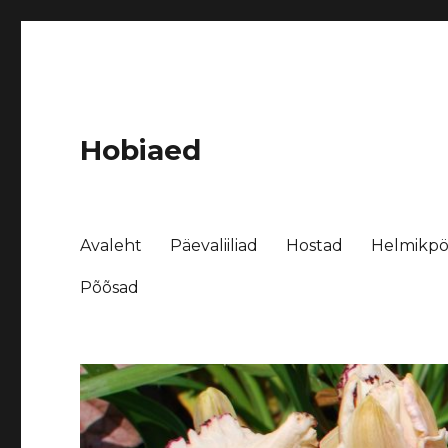
Hobiaed
Avaleht
Päevaliiliad
Hostad
Helmikpö
Põõsad