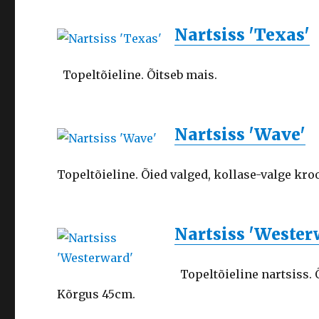
Nartsiss 'Texas'
Topeltõieline. Õitseb mais.
Nartsiss 'Wave'
Topeltõieline. Õied valged, kollase-valge kro
Nartsiss 'Wester
Topeltõieline nartsiss. 
Kõrgus 45cm.