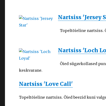
Nartsiss 'Jersey S
Topeltõieline nartsiss.
Nartsiss 'Loch Lo
Õied sügavkollased puna
keskvarane.
Nartsiss 'Love Call'
Topeltõieline nartsiss. Õied beezid kuni val