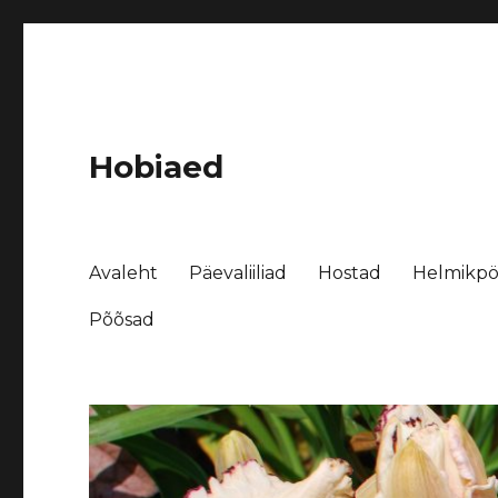
Hobiaed
Avaleht
Päevaliiliad
Hostad
Helmikpö
Põõsad