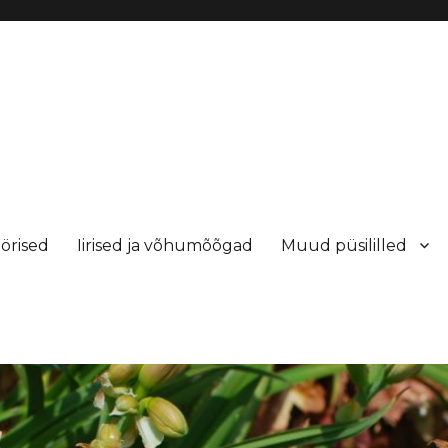
örised
Iirised ja võhumõõgad
Muud püsililled