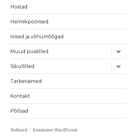
Hostad
Helmikpöörised
Iirised ja võhumõõgad
laienda
Muud püsililled
alamme
laienda
Sibullilled
alamme
Tarbetaimed
Kontakt
Põõsad
Hobiaed
Kasutame WordPressi