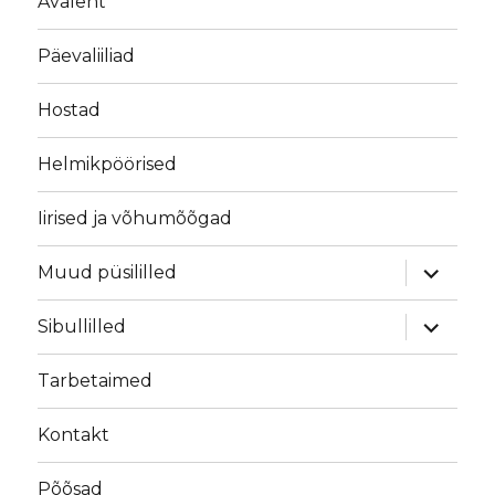
Avaleht
Päevaliiliad
Hostad
Helmikpöörised
Iirised ja võhumõõgad
laienda
Muud püsililled
alamme
laienda
Sibullilled
alamme
Tarbetaimed
Kontakt
Põõsad