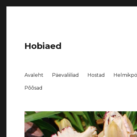
Hobiaed
Avaleht
Päevaliiliad
Hostad
Helmikpö
Põõsad