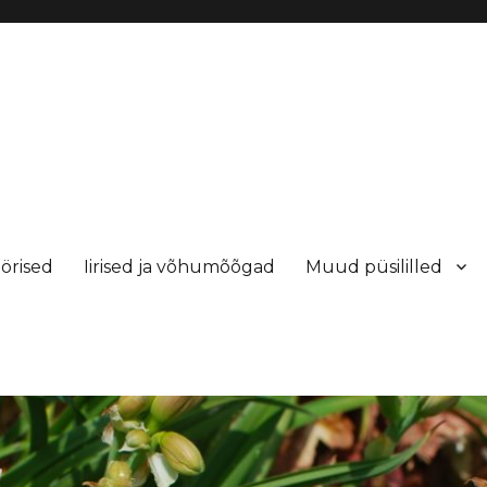
örised
Iirised ja võhumõõgad
Muud püsililled