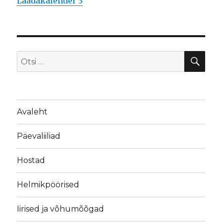
Laadakalender 3
OTS
Otsi:
Avaleht
Päevaliiliad
Hostad
Helmikpöörised
Iirised ja võhumõõgad