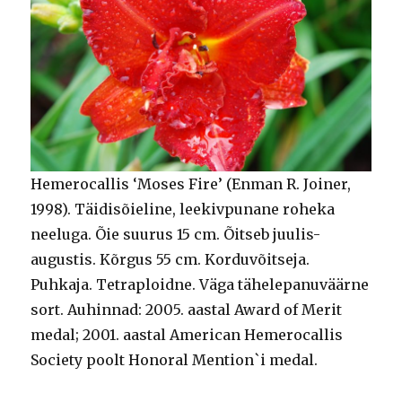
Hemerocallis ‘Moses Fire’ (Enman R. Joiner,
1998). Täidisõieline, leekivpunane roheka
neeluga. Õie suurus 15 cm. Õitseb juulis-
augustis. Kõrgus 55 cm. Korduvõitseja.
Puhkaja. Tetraploidne. Väga tähelepanuväärne
sort. Auhinnad: 2005. aastal Award of Merit
medal; 2001. aastal American Hemerocallis
Society poolt Honoral Mention`i medal.