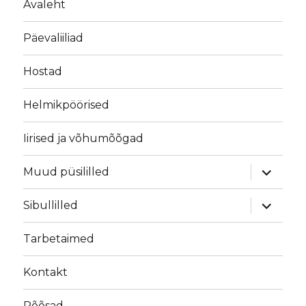
Avaleht
Päevaliiliad
Hostad
Helmikpöörised
Iirised ja võhumõõgad
laienda
Muud püsililled
alamme
laienda
Sibullilled
alamme
Tarbetaimed
Kontakt
Põõsad