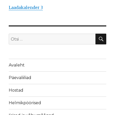
Laadakalender 3
OTS
Otsi:
Avaleht
Päevaliiliad
Hostad
Helmikpöörised