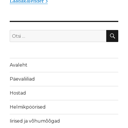
Laadakalender 3
OTS
Otsi:
Avaleht
Päevaliiliad
Hostad
Helmikpöörised
Iirised ja võhumõõgad