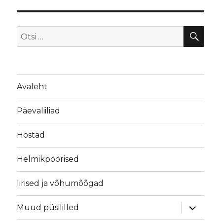
OTS
Otsi:
Avaleht
Päevaliiliad
Hostad
Helmikpöörised
Iirised ja võhumõõgad
laienda
Muud püsililled
alamme