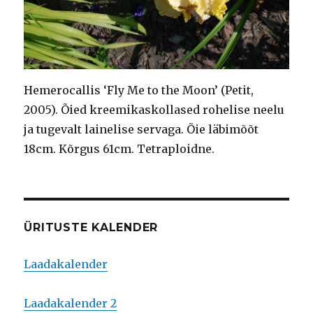
Hemerocallis ‘Fly Me to the Moon’ (Petit,
2005). Õied kreemikaskollased rohelise neelu
ja tugevalt lainelise servaga. Õie läbimõõt
18cm. Kõrgus 61cm. Tetraploidne.
ÜRITUSTE KALENDER
Laadakalender
Laadakalender 2