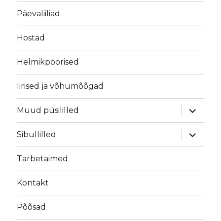
Päevaliiliad
Hostad
Helmikpöörised
Iirised ja võhumõõgad
laienda
Muud püsililled
alamme
laienda
Sibullilled
alamme
Tarbetaimed
Kontakt
Põõsad