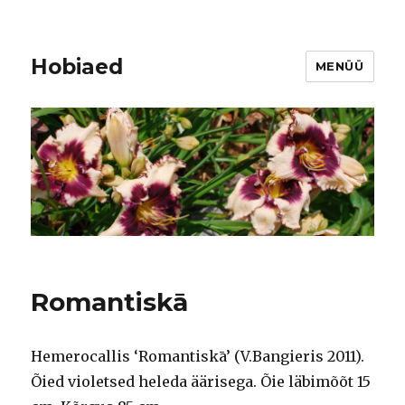
Hobiaed
MENÜÜ
Romantiskā
Hemerocallis ‘Romantiskā’ (V.Bangieris 2011).
Õied violetsed heleda äärisega. Õie läbimõõt 15