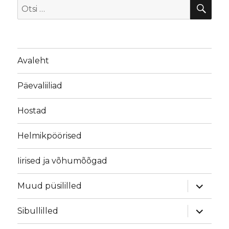
OTS
Otsi:
Avaleht
Päevaliiliad
Hostad
Helmikpöörised
Iirised ja võhumõõgad
laienda
Muud püsililled
alamme
laienda
Sibullilled
alamme