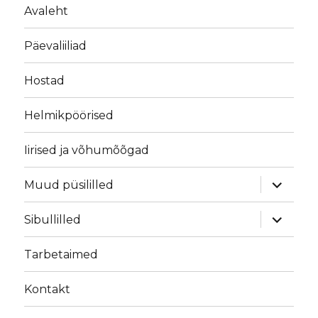
Avaleht
Päevaliiliad
Hostad
Helmikpöörised
Iirised ja võhumõõgad
laienda
Muud püsililled
alamme
laienda
Sibullilled
alamme
Tarbetaimed
Kontakt