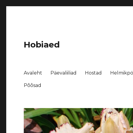
Hobiaed
Avaleht
Päevaliiliad
Hostad
Helmikpö
Põõsad