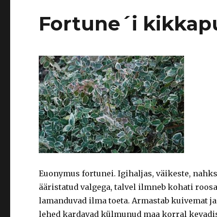
Fortune´i kikkap
Euonymus fortunei. Igihaljas, väikeste, nahk
ääristatud valgega, talvel ilmneb kohati roos
lamanduvad ilma toeta. Armastab kuivemat ja 
lehed kardavad külmunud maa korral kevadis