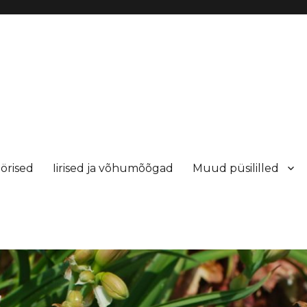
örised
Iirised ja võhumõõgad
Muud püsililled