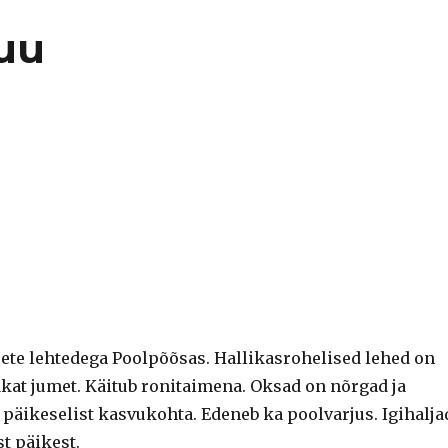
uu
sete lehtedega Poolpõõsas. Hallikasrohelised lehed on
akat jumet. Käitub ronitaimena. Oksad on nõrgad ja
päikeselist kasvukohta. Edeneb ka poolvarjus. Igihalja
t päikest.