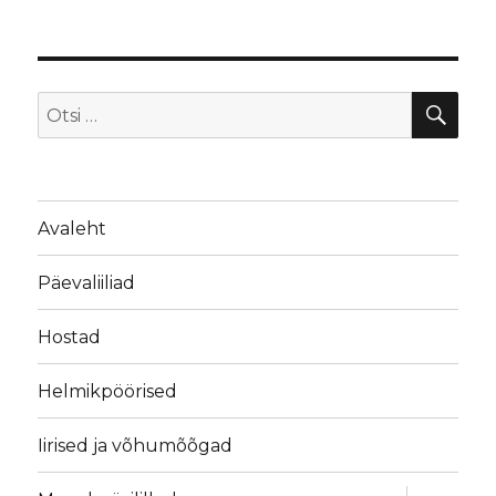
OTS
Otsi:
Avaleht
Päevaliiliad
Hostad
Helmikpöörised
Iirised ja võhumõõgad
laienda