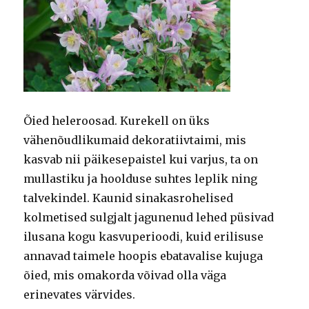
Õied heleroosad. Kurekell on üks
vähenõudlikumaid dekoratiivtaimi, mis
kasvab nii päikesepaistel kui varjus, ta on
mullastiku ja hoolduse suhtes leplik ning
talvekindel. Kaunid sinakasrohelised
kolmetised sulgjalt jagunenud lehed püsivad
ilusana kogu kasvuperioodi, kuid erilisuse
annavad taimele hoopis ebatavalise kujuga
õied, mis omakorda võivad olla väga
erinevates värvides.