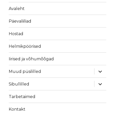
Avaleht
Päevaliiliad
Hostad
Helmikpöörised
Iirised ja võhumõõgad
laienda
Muud püsililled
alamme
laienda
Sibullilled
alamme
Tarbetaimed
Kontakt