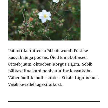
Potentilla fruticosa ‘Abbotswood’. Püstise
kasvukujuga põõsas. Õied tumekollased.
Õitseb juuni-oktoober. Kõrgus 1-1,2m. Sobib
päikeseline kuni poolvarjuline kasvukoht.
Vähenõudlik mulla suhtes. Ei talu liigniiskust.
Vajab kevadel tagasilõikust.