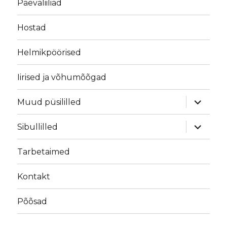
Päevaliiliad
Hostad
Helmikpöörised
Iirised ja võhumõõgad
laienda
Muud püsililled
alamme
laienda
Sibullilled
alamme
Tarbetaimed
Kontakt
Põõsad