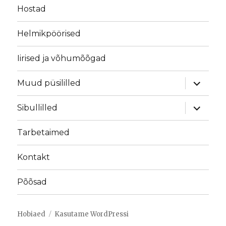
Hostad
Helmikpöörised
Iirised ja võhumõõgad
laienda
Muud püsililled
alamme
laienda
Sibullilled
alamme
Tarbetaimed
Kontakt
Põõsad
Hobiaed
Kasutame WordPressi