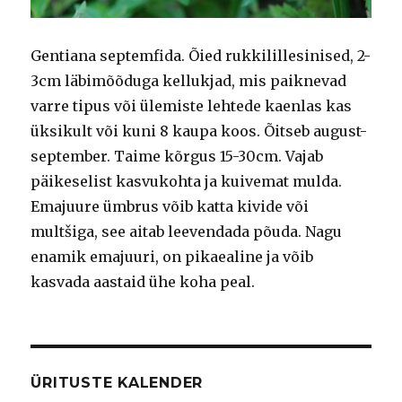
Gentiana septemfida. Õied rukkilillesinised, 2-
3cm läbimõõduga kellukjad, mis paiknevad
varre tipus või ülemiste lehtede kaenlas kas
üksikult või kuni 8 kaupa koos. Õitseb august-
september. Taime kõrgus 15-30cm. Vajab
päikeselist kasvukohta ja kuivemat mulda.
Emajuure ümbrus võib katta kivide või
multšiga, see aitab leevendada põuda. Nagu
enamik emajuuri, on pikaealine ja võib
kasvada aastaid ühe koha peal.
ÜRITUSTE KALENDER