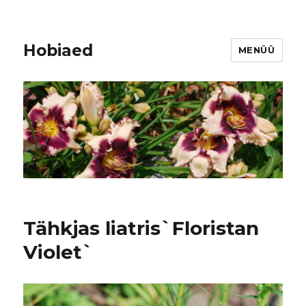
Hobiaed
MENÜÜ
Tähkjas liatris`Floristan
Violet`