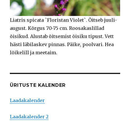
Liatris spicata `Floristan Violet`. Õitseb juuli-
august. Kõrgus 70-75 cm. Roosakaslillad
õisikud. Alustab õitsemist õisiku tipust. Vett
hästi läbilaskev pinnas. Päike, poolvari. Hea
lõikelill ja meetaim.
ÜRITUSTE KALENDER
Laadakalender
Laadakalender 2