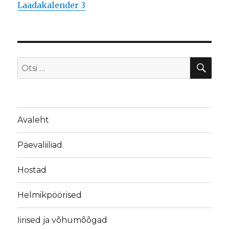
Laadakalender 3
OTS
Otsi:
Avaleht
Päevaliiliad
Hostad
Helmikpöörised
Iirised ja võhumõõgad