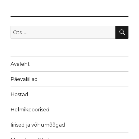
OTS
Otsi:
Avaleht
Päevaliiliad
Hostad
Helmikpöörised
Iirised ja võhumõõgad
laienda