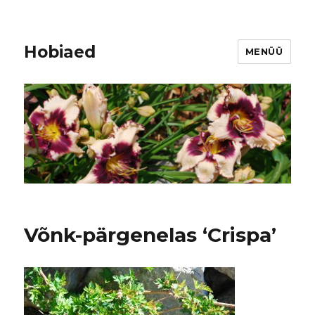
Hobiaed
MENÜÜ
Võnk-pärgenelas ‘Crispa’