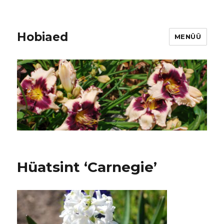
Hobiaed
MENÜÜ
Hüatsint ‘Carnegie’