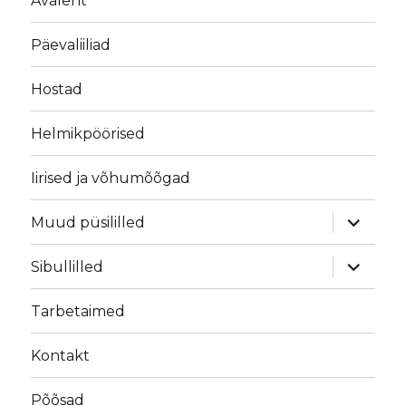
Avaleht
Päevaliiliad
Hostad
Helmikpöörised
Iirised ja võhumõõgad
laienda
Muud püsililled
alamme
laienda
Sibullilled
alamme
Tarbetaimed
Kontakt
Põõsad