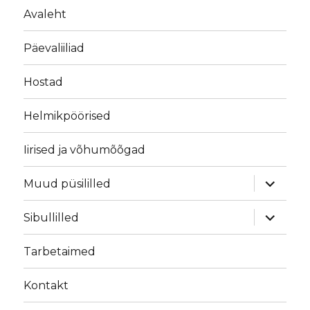
Avaleht
Päevaliiliad
Hostad
Helmikpöörised
Iirised ja võhumõõgad
laienda
Muud püsililled
alamme
laienda
Sibullilled
alamme
Tarbetaimed
Kontakt