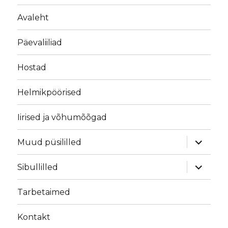
Avaleht
Päevaliiliad
Hostad
Helmikpöörised
Iirised ja võhumõõgad
laienda
Muud püsililled
alamme
laienda
Sibullilled
alamme
Tarbetaimed
Kontakt