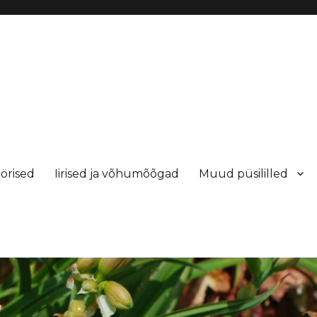
örised
Iirised ja võhumõõgad
Muud püsililled