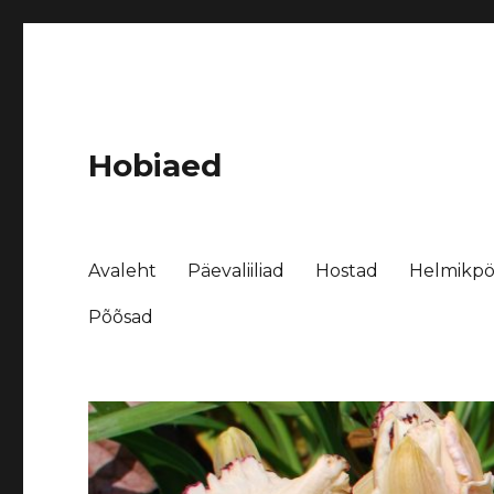
Hobiaed
Avaleht
Päevaliiliad
Hostad
Helmikpö
Põõsad