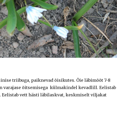
inise triibuga, paiknevad õisikutes. Õie läbimõõt 7-8
n varajase õitsemisega külmakindel kevadlill. Eelistab
 Eelistab vett hästi läbilaskvat, keskmiselt viljakat