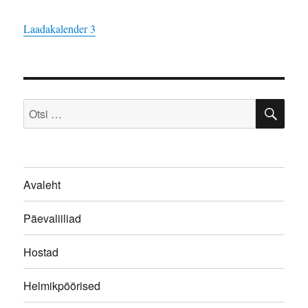
Laadakalender 3
OTS
Otsi:
Avaleht
Päevaliiliad
Hostad
Helmikpöörised