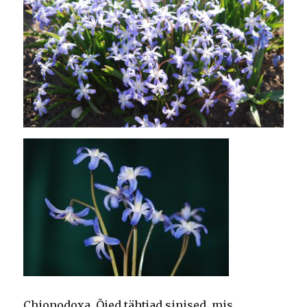
Chionodoxa. Õied tähtjad sinised, mis