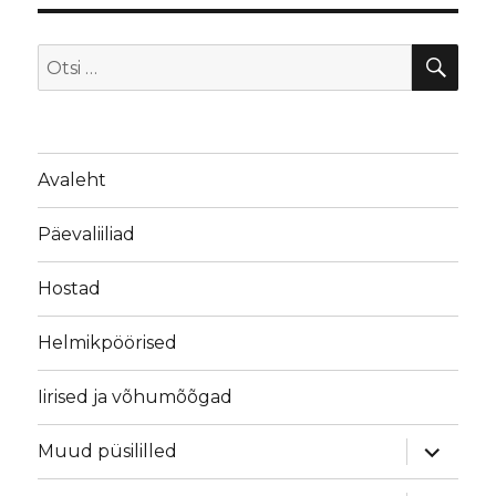
OTS
Otsi:
Avaleht
Päevaliiliad
Hostad
Helmikpöörised
Iirised ja võhumõõgad
laienda
Muud püsililled
alamme