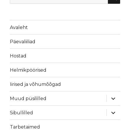
Avaleht
Päevaliiliad
Hostad
Helmikpöörised
Iirised ja võhumõõgad
laienda
Muud püsililled
alamme
laienda
Sibullilled
alamme
Tarbetaimed