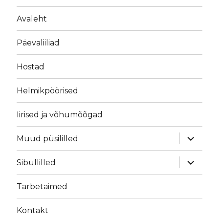
Avaleht
Päevaliiliad
Hostad
Helmikpöörised
Iirised ja võhumõõgad
laienda
Muud püsililled
alamme
laienda
Sibullilled
alamme
Tarbetaimed
Kontakt