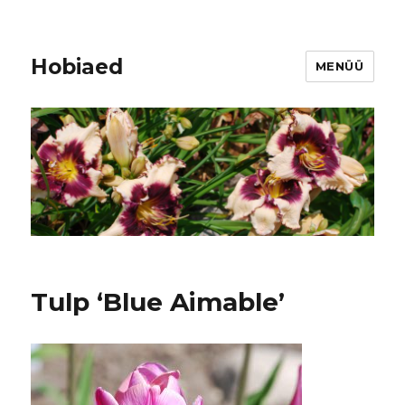
Hobiaed
MENÜÜ
Tulp ‘Blue Aimable’