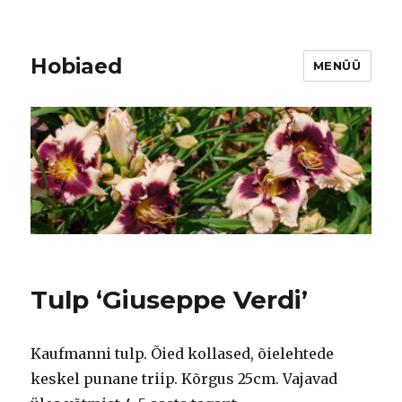
Hobiaed
MENÜÜ
Tulp ‘Giuseppe Verdi’
Kaufmanni tulp. Õied kollased, õielehtede
keskel punane triip. Kõrgus 25cm. Vajavad