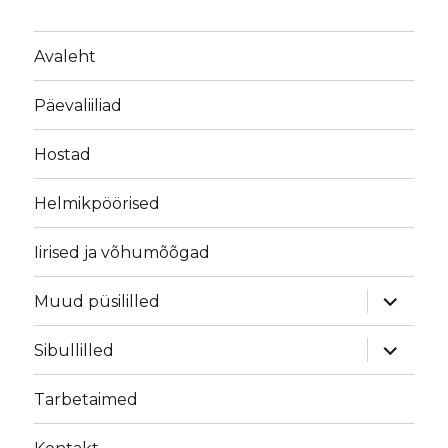
Avaleht
Päevaliiliad
Hostad
Helmikpöörised
Iirised ja võhumõõgad
laienda
Muud püsililled
alamme
laienda
Sibullilled
alamme
Tarbetaimed