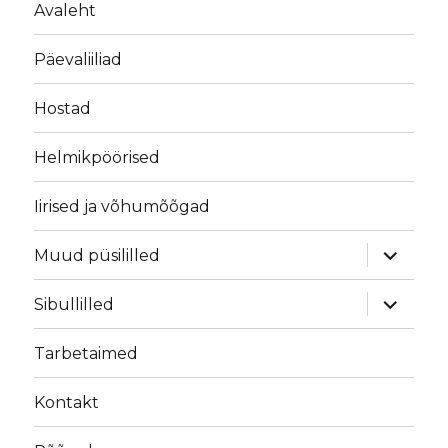
Avaleht
Päevaliiliad
Hostad
Helmikpöörised
Iirised ja võhumõõgad
laienda
Muud püsililled
alamme
laienda
Sibullilled
alamme
Tarbetaimed
Kontakt