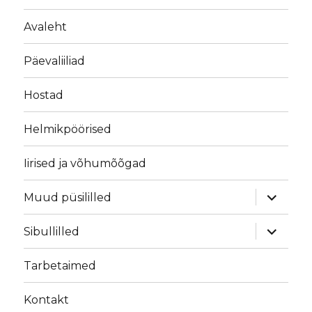
Avaleht
Päevaliiliad
Hostad
Helmikpöörised
Iirised ja võhumõõgad
laienda
Muud püsililled
alamme
laienda
Sibullilled
alamme
Tarbetaimed
Kontakt